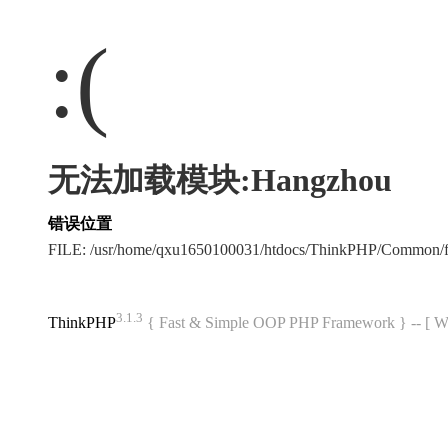
:(
无法加载模块:Hangzhou
错误位置
FILE: /usr/home/qxu1650100031/htdocs/ThinkPHP/Common/
3.1.3
ThinkPHP
{ Fast & Simple OOP PHP Framework } -- 