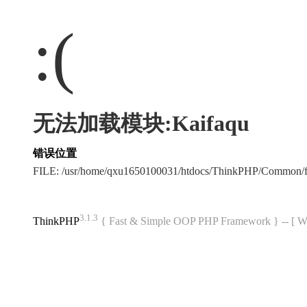
:(
无法加载模块:Kaifaqu
错误位置
FILE: /usr/home/qxu1650100031/htdocs/ThinkPHP/Common/
3.1.3
ThinkPHP
{ Fast & Simple OOP PHP Framework } -- 