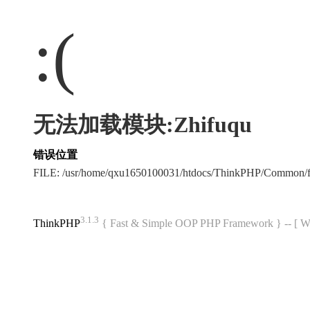
:(
无法加载模块:Zhifuqu
错误位置
FILE: /usr/home/qxu1650100031/htdocs/ThinkPHP/Common/
3.1.3
ThinkPHP
{ Fast & Simple OOP PHP Framework } -- 