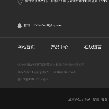
烟台钢质防火门厂家地址：山东省烟台市莱山区盛泉工业园
邮箱：853265960@qq.com
网站首页
产品中心
在线留言
烟台钢质防火门厂家推荐烟台奥康门业科技有限公司
版权所有：Copyright@2018 All Right Reserved
鲁ICP备18007772号-1
城市分站：
主站
新疆
青岛