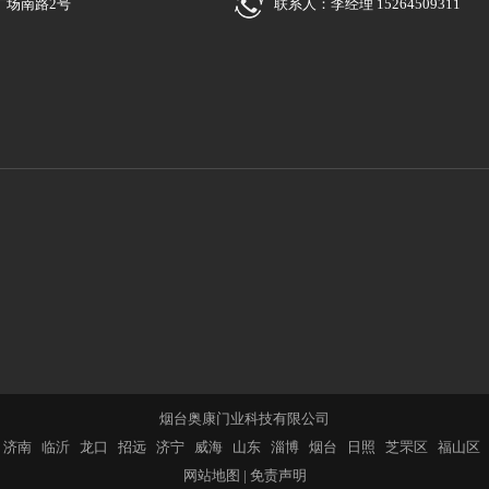
广场南路2号
联系人：李经理 15264509311
烟台奥康门业科技有限公司
济南
临沂
龙口
招远
济宁
威海
山东
淄博
烟台
日照
芝罘区
福山区
网站地图
|
免责声明