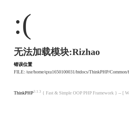
:(
无法加载模块:Rizhao
错误位置
FILE: /usr/home/qxu1650100031/htdocs/ThinkPHP/Common/
3.1.3
ThinkPHP
{ Fast & Simple OOP PHP Framework } -- 