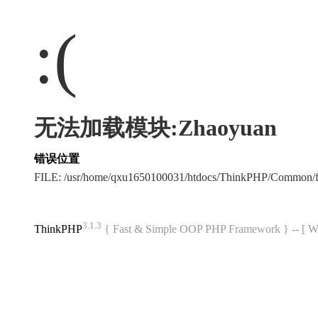
:(
无法加载模块:Zhaoyuan
错误位置
FILE: /usr/home/qxu1650100031/htdocs/ThinkPHP/Common/
3.1.3
ThinkPHP
{ Fast & Simple OOP PHP Framework } -- 