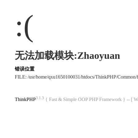
:(
无法加载模块:Zhaoyuan
错误位置
FILE: /usr/home/qxu1650100031/htdocs/ThinkPHP/Common/
3.1.3
ThinkPHP
{ Fast & Simple OOP PHP Framework } -- 